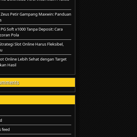
 Zeus Petir Gampang Maxwin: Panduan
s
PG Soft x1000 Tanpa Deposit: Cara
coran Pola
rategi Slot Online Harus Fleksibel,
ku
ot Online Lebih Sehat dengan Target
kan Hasil
Comments
ed
 feed