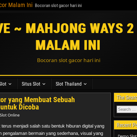
cor Malam Ini
Bocoran slot gacor hari ini
IVE ~ MAHJONG WAYS 2
MALAM INI
Bocoran slot gacor hari ini
lot
Situs Slot
Slot Thailand
The Sear
tor yang Membuat Sebuah
 untuk Dicoba
Slot Online
Recent P
terus menjadi salah satu bentuk hiburan digital yang
n pengalaman bermain yang sederhana, visual yang
Demo Slot