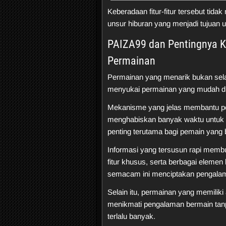
Keberadaan fitur-fitur tersebut tid
unsur hiburan yang menjadi tujuan
PAIZA99 dan Pentingnya
Permainan
Permainan yang menarik bukan selal
menyukai permainan yang mudah di
Mekanisme yang jelas membantu pe
menghabiskan banyak waktu untuk m
penting terutama bagi pemain yang 
Informasi yang tersusun rapi memb
fitur khusus, serta berbagai elemen
semacam ini menciptakan pengalam
Selain itu, permainan yang memili
menikmati pengalaman bermain tanp
terlalu banyak.