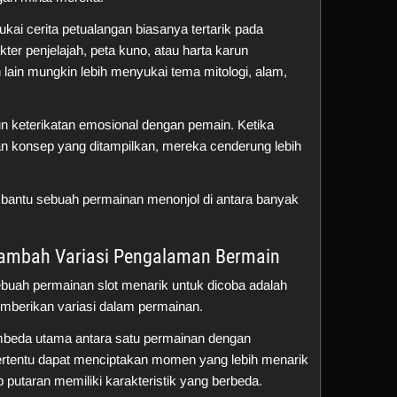
ai cerita petualangan biasanya tertarik pada
er penjelajah, peta kuno, atau harta karun
 lain mungkin lebih menyukai tema mitologi, alam,
keterikatan emosional dengan pemain. Ketika
 konsep yang ditampilkan, mereka cenderung lebih
mbantu sebuah permainan menonjol di antara banyak
nambah Variasi Pengalaman Bermain
buah permainan slot menarik untuk dicoba adalah
mberikan variasi dalam permainan.
embeda utama antara satu permainan dengan
 tertentu dapat menciptakan momen yang lebih menarik
utaran memiliki karakteristik yang berbeda.