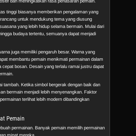
sitif dan meningkatkan rasa penasaran pemain.
itas tinggi biasanya memberikan pengalaman yang
l dirancang untuk mendukung tema yang diusung
uasana yang lebih hidup selama bermain. Mulai dari
, hingga budaya tertentu, semuanya dapat menjadi
warna juga memiliki pengaruh besar. Warna yang
apat membantu pemain menikmati permainan dalam
cepat bosan. Desain yang terlalu ramai justru dapat
rmain.
lai tambah. Ketika simbol bergerak dengan baik dan
laman bermain menjadi lebih menyenangkan. Faktor
permainan terlihat lebih modern dibandingkan
at Pemain
ebuah permainan. Banyak pemain memilih permainan
gan minat mereka.