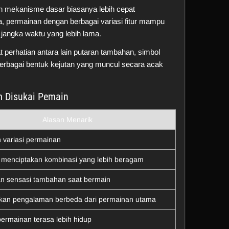
mekanisme dasar biasanya lebih cepat
, permainan dengan berbagai variasi fitur mampu
jangka waktu yang lebih lama.
 perhatian antara lain putaran tambahan, simbol
berbagai bentuk kejutan yang muncul secara acak
m Disukai Pemain
Alasan Menarik
variasi permainan
menciptakan kombinasi yang lebih beragam
n sensasi tambahan saat bermain
kan pengalaman berbeda dari permainan utama
rmainan terasa lebih hidup