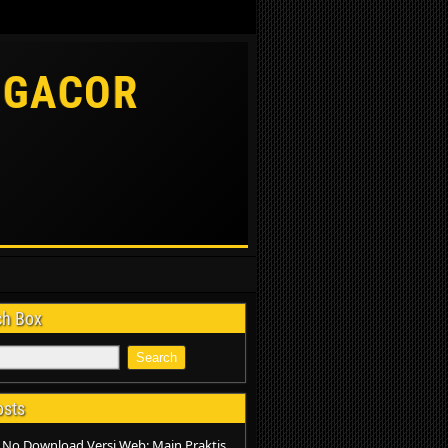
 GACOR
ch Box
osts
 No Download Versi Web: Main Praktis