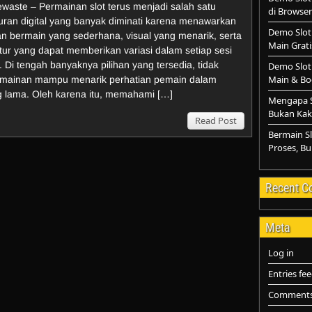
ewaste – Permainan slot terus menjadi salah satu
di Browser
uran digital yang banyak diminati karena menawarkan
Demo Slot
 bermain yang sederhana, visual yang menarik, serta
Main Grati
tur yang dapat memberikan variasi dalam setiap sesi
 Di tengah banyaknya pilihan yang tersedia, tidak
Demo Slot 
Main & Bo
mainan mampu menarik perhatian pemain dalam
 lama. Oleh karena itu, memahami […]
Mengapa St
Bukan Ka
Read Post
Bermain Sl
Proses, Bu
Recent 
Meta
Log in
Entries fe
Comments