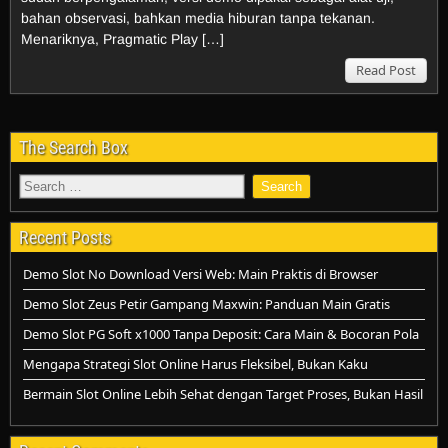
bahan observasi, bahkan media hiburan tanpa tekanan.
Menariknya, Pragmatic Play […]
Read Post
The Search Box
Recent Posts
Demo Slot No Download Versi Web: Main Praktis di Browser
Demo Slot Zeus Petir Gampang Maxwin: Panduan Main Gratis
Demo Slot PG Soft x1000 Tanpa Deposit: Cara Main & Bocoran Pola
Mengapa Strategi Slot Online Harus Fleksibel, Bukan Kaku
Bermain Slot Online Lebih Sehat dengan Target Proses, Bukan Hasil