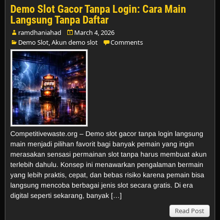
Demo Slot Gacor Tanpa Login: Cara Main
Langsung Tanpa Daftar
ramdhaniahad
March 4, 2026
Demo Slot
,
Akun demo slot
Comments
Competitivewaste.org – Demo slot gacor tanpa login langsung
main menjadi pilihan favorit bagi banyak pemain yang ingin
merasakan sensasi permainan slot tanpa harus membuat akun
terlebih dahulu. Konsep ini menawarkan pengalaman bermain
yang lebih praktis, cepat, dan bebas risiko karena pemain bisa
langsung mencoba berbagai jenis slot secara gratis. Di era
digital seperti sekarang, banyak […]
Read Post