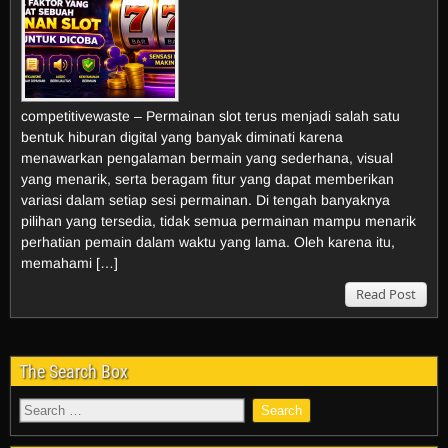
competitivewaste – Permainan slot terus menjadi salah satu
bentuk hiburan digital yang banyak diminati karena
menawarkan pengalaman bermain yang sederhana, visual
yang menarik, serta beragam fitur yang dapat memberikan
variasi dalam setiap sesi permainan. Di tengah banyaknya
pilihan yang tersedia, tidak semua permainan mampu menarik
perhatian pemain dalam waktu yang lama. Oleh karena itu,
memahami […]
Read Post
The Search Box