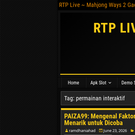
RTP Live ~ Mahjong Ways 2 Ga
RTP L
Home
Apk Slot
Demo S
Tag:
permainan interaktif
PAIZA99: Mengenal Fakto
Menarik untuk Dicoba
ramdhaniahad
June 23, 2026