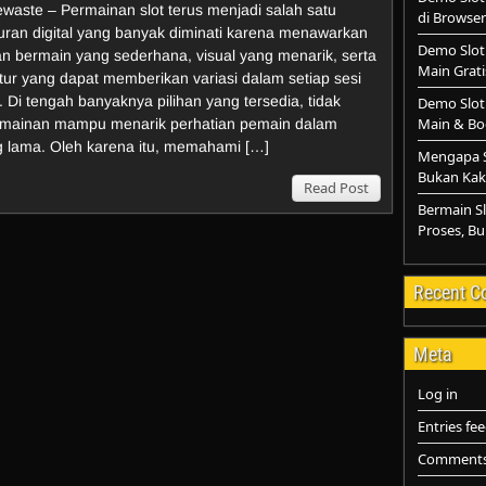
ewaste – Permainan slot terus menjadi salah satu
di Browser
uran digital yang banyak diminati karena menawarkan
Demo Slot
 bermain yang sederhana, visual yang menarik, serta
Main Grati
tur yang dapat memberikan variasi dalam setiap sesi
 Di tengah banyaknya pilihan yang tersedia, tidak
Demo Slot 
Main & Bo
mainan mampu menarik perhatian pemain dalam
 lama. Oleh karena itu, memahami […]
Mengapa St
Bukan Ka
Read Post
Bermain Sl
Proses, Bu
Recent 
Meta
Log in
Entries fe
Comments