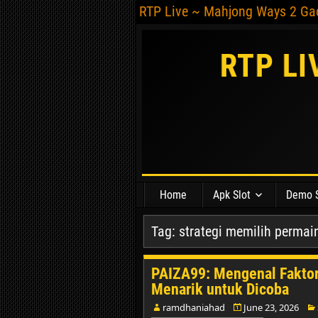
RTP Live ~ Mahjong Ways 2 Ga
RTP L
Home
Apk Slot
Demo S
Tag:
strategi memilih permai
PAIZA99: Mengenal Fakto
Menarik untuk Dicoba
ramdhaniahad
June 23, 2026