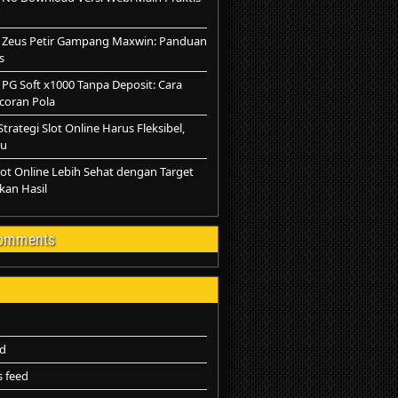
 Zeus Petir Gampang Maxwin: Panduan
s
PG Soft x1000 Tanpa Deposit: Cara
coran Pola
rategi Slot Online Harus Fleksibel,
ku
ot Online Lebih Sehat dengan Target
kan Hasil
Comments
ed
 feed