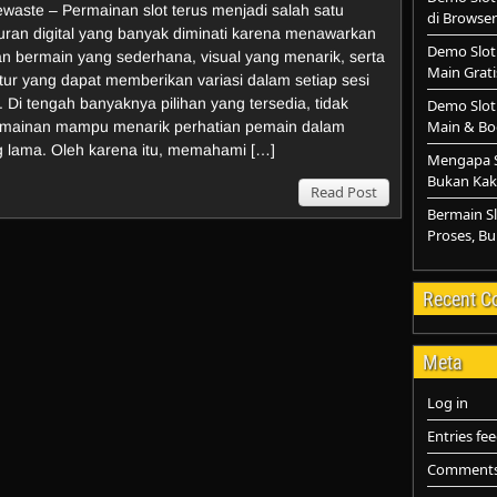
ewaste – Permainan slot terus menjadi salah satu
di Browser
uran digital yang banyak diminati karena menawarkan
Demo Slot
 bermain yang sederhana, visual yang menarik, serta
Main Grati
tur yang dapat memberikan variasi dalam setiap sesi
 Di tengah banyaknya pilihan yang tersedia, tidak
Demo Slot 
Main & Bo
mainan mampu menarik perhatian pemain dalam
 lama. Oleh karena itu, memahami […]
Mengapa St
Bukan Ka
Read Post
Bermain Sl
Proses, Bu
Recent 
Meta
Log in
Entries fe
Comments