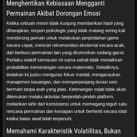
Menghentikan Kebiasaan Mengganti
Permainan Akibat Dorongan Emosi
Ketika sebuah mesin tidak kunjung memberikan hasil yang
diharapkan, respon psikologis yang tidak matang sering kali
mendorong pemain untuk melakukan perpindahan game
secara cepat, mencari rekomendasi eksternal secara acak,
dan berburu permainan lain yang dirumorkan sedang gacor.
Perilaku reaktif semacam ini sama sekali tidak menaikkan
probabilitas kemenangan secara matematis. Sebaliknya,
tindakan ini justru menguras fokus mental, mengacaukan
manajemen keuangan, dan memperpanjang durasi sesi
bermain tanpa arah yang jelas. Ketenangan sejati tidak akan
ditemukan melalui aktivitas berpindah-pindah platform,
melainkan lahir dari konsistensi untuk memegang teguh satu
rencana permainan dan kesiapan untuk berhenti secara total
ketika batas awal telah terpenuhi.
Memahami Karakteristik Volatilitas, Bukan