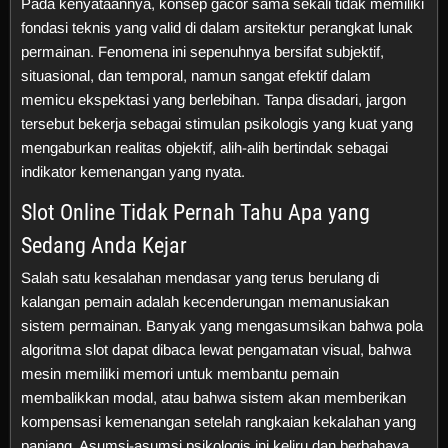
Pada kenyataannya, konsep gacor sama sekali tidak memiliki
fondasi teknis yang valid di dalam arsitektur perangkat lunak
permainan. Fenomena ini sepenuhnya bersifat subjektif,
situasional, dan temporal, namun sangat efektif dalam
memicu ekspektasi yang berlebihan. Tanpa disadari, jargon
tersebut bekerja sebagai stimulan psikologis yang kuat yang
mengaburkan realitas objektif, alih-alih bertindak sebagai
indikator kemenangan yang nyata.
Slot Online Tidak Pernah Tahu Apa yang
Sedang Anda Kejar
Salah satu kesalahan mendasar yang terus berulang di
kalangan pemain adalah kecenderungan memanusiakan
sistem permainan. Banyak yang mengasumsikan bahwa pola
algoritma slot dapat dibaca lewat pengamatan visual, bahwa
mesin memiliki memori untuk membantu pemain
membalikkan modal, atau bahwa sistem akan memberikan
kompensasi kemenangan setelah rangkaian kekalahan yang
panjang. Asumsi-asumsi psikologis ini keliru dan berbahaya.