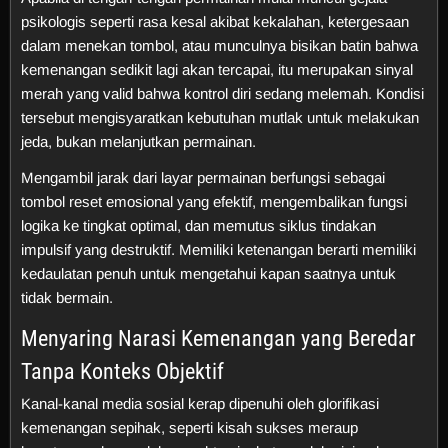
psikologis seperti rasa kesal akibat kekalahan, ketergesaan
dalam menekan tombol, atau munculnya bisikan batin bahwa
kemenangan sedikit lagi akan tercapai, itu merupakan sinyal
merah yang valid bahwa kontrol diri sedang melemah. Kondisi
tersebut mengisyaratkan kebutuhan mutlak untuk melakukan
jeda, bukan melanjutkan permainan.
Mengambil jarak dari layar permainan berfungsi sebagai
tombol reset emosional yang efektif, mengembalikan fungsi
logika ke tingkat optimal, dan memutus siklus tindakan
impulsif yang destruktif. Memiliki ketenangan berarti memiliki
kedaulatan penuh untuk mengetahui kapan saatnya untuk
tidak bermain.
Menyaring Narasi Kemenangan yang Beredar
Tanpa Konteks Objektif
Kanal-kanal media sosial kerap dipenuhi oleh glorifikasi
kemenangan sepihak, seperti kisah sukses meraup