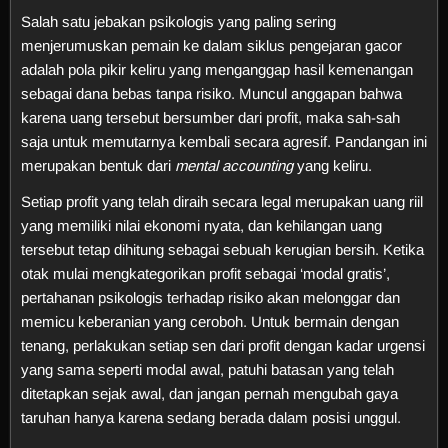
Salah satu jebakan psikologis yang paling sering
menjerumuskan pemain ke dalam siklus pengejaran gacor
adalah pola pikir keliru yang menganggap hasil kemenangan
sebagai dana bebas tanpa risiko. Muncul anggapan bahwa
karena uang tersebut bersumber dari profit, maka sah-sah
saja untuk memutarnya kembali secara agresif. Pandangan ini
merupakan bentuk dari
mental accounting
yang keliru.
Setiap profit yang telah diraih secara legal merupakan uang riil
yang memiliki nilai ekonomi nyata, dan kehilangan uang
tersebut tetap dihitung sebagai sebuah kerugian bersih. Ketika
otak mulai mengkategorikan profit sebagai ‘modal gratis’,
pertahanan psikologis terhadap risiko akan melonggar dan
memicu keberanian yang ceroboh. Untuk bermain dengan
tenang, perlakukan setiap sen dari profit dengan kadar urgensi
yang sama seperti modal awal, patuhi batasan yang telah
ditetapkan sejak awal, dan jangan pernah mengubah gaya
taruhan hanya karena sedang berada dalam posisi unggul.