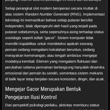
Setiap perangkat slot modern beroperasi secara mutlak di
atas sistem
Random Number Generator
(RNG). Implementasi
teknologi ini memastikan bahwa setiap putaran bersifat
independen, tidak dipengaruhi oleh hasil yang terjadi pada
putaran sebelumnya, serta sepenuhnya asing terhadap status
sosiologis seperti istilah “gacor”. Sistem komputer tidak
memiliki kapabilitas untuk mendeteksi apakah seorang
pemain sedang mengalami kekalahan beruntun, sedang
merayakan kemenangan, atau tengah ambisius mengejar
modalnya kembali. Elemen yang mengalami fluktuasi dan
perubahan selama permainan berlangsung hanyalah dinamika
emosional dari pemain itu sendiri, sementara sistem mekanis
di balik layar tetap berjalan secara konsisten, dingin, dan acak.
Mengejar Gacor Merupakan Bentuk
Pengejaran Ilusi Kontrol
Dari perspektif psikologi perilaku, aktivitas memburu status