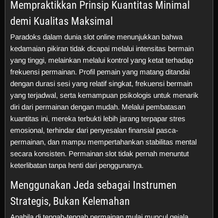
Mempraktikkan Prinsip Kuantitas Minimal
demi Kualitas Maksimal
Paradoks dalam dunia slot online menunjukkan bahwa
kedamaian pikiran tidak dicapai melalui intensitas bermain
yang tinggi, melainkan melalui kontrol yang ketat terhadap
frekuensi permainan. Profil pemain yang matang ditandai
dengan durasi sesi yang relatif singkat, frekuensi bermain
yang terjadwal, serta kemampuan psikologis untuk menarik
diri dari permainan dengan mudah. Melalui pembatasan
kuantitas ini, mereka terbukti lebih jarang terpapar stres
emosional, terhindar dari penyesalan finansial pasca-
permainan, dan mampu mempertahankan stabilitas mental
secara konsisten. Permainan slot tidak pernah menuntut
keterlibatan tanpa henti dari penggunanya.
Menggunakan Jeda sebagai Instrumen
Strategis, Bukan Kelemahan
Apabila di tengah-tengah permainan mulai muncul gejala