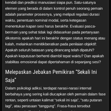
kendali dan prediksi manusiawi siapa pun. Satu-satunya
elemen yang berada di dalam kontrol penuh seorang pemain
adalah parameter prosesnya, yang meliputi regulasi durasi
waktu, penentuan nominal modal, serta ketegasan
menentukan kapan sesi harus berakhir. Evaluasi pasca-
bermain yang sehat tidak lagi didasarkan pada pertanyaan
dikotomis apakah hari ini berakhir dengan status menang atau
kalah, melainkan menitikberatkan pada penilaian objektif:
Apakah seluruh batasan yang dirancang telah dipatuhi?
Apakah keputusan berhenti diambil tepat waktu? Dan apakah
stabilitas emosional dapat dipertahaman di sepanjang sesi?
Melepaskan Jebakan Pemikiran “Sekali Ini
Saja”
Dalam psikologi adiksi, terdapat narasi-narasi internal
berbahaya yang sering kali diucapkan oleh pemain dalam fase
rentan, seperti untaian kalimat “sekali ini saja”, “satu putaran
lagi”, atau perasaan “tanggung”. Frasa-frasa tersebut