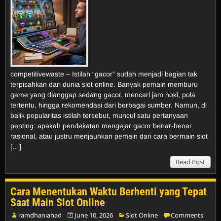
competitivewaste – Istilah “gacor” sudah menjadi bagian tak
terpisahkan dari dunia slot online. Banyak pemain memburu
game yang dianggap sedang gacor, mencari jam hoki, pola
tertentu, hingga rekomendasi dari berbagai sumber. Namun, di
balik popularitas istilah tersebut, muncul satu pertanyaan
penting: apakah pendekatan mengejar gacor benar-benar
rasional, atau justru menjauhkan pemain dari cara bermain slot
[…]
Read Post
Cara Menentukan Waktu Berhenti yang Tepat
Saat Main Slot Online
ramdhaniahad
June 10, 2026
Slot Online
Comments