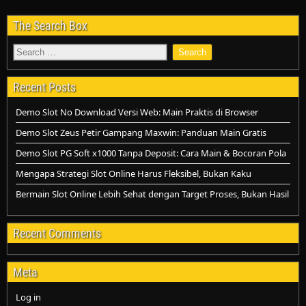
The Search Box
Recent Posts
Demo Slot No Download Versi Web: Main Praktis di Browser
Demo Slot Zeus Petir Gampang Maxwin: Panduan Main Gratis
Demo Slot PG Soft x1000 Tanpa Deposit: Cara Main & Bocoran Pola
Mengapa Strategi Slot Online Harus Fleksibel, Bukan Kaku
Bermain Slot Online Lebih Sehat dengan Target Proses, Bukan Hasil
Recent Comments
Meta
Log in