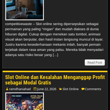
competitivewaste – Slot online sering dipersepsikan sebagai
permainan yang paling “ringan” dan mudah diakses di dunia
hiburan digital. Cukup dengan menekan satu tombol, animasi
visual akan berputar, dan hasil instan langsung muncul di layar.
Justru karena kesederhanaan mekanis inilah, banyak pemain
terjebak dalam rasa aman yang palsu. Mereka tidak menyadari
adanya satu risiko besar yang […]
Read Post
Slot Online dan Kesalahan Menganggap Profit
sebagai Modal Gratis
ramdhaniahad
June 22, 2026
Slot Online
Comments