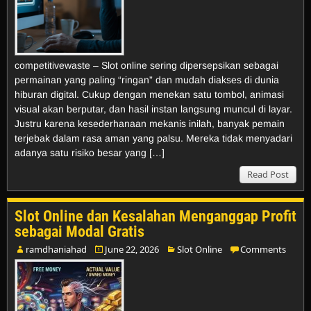
competitivewaste – Slot online sering dipersepsikan sebagai
permainan yang paling “ringan” dan mudah diakses di dunia
hiburan digital. Cukup dengan menekan satu tombol, animasi
visual akan berputar, dan hasil instan langsung muncul di layar.
Justru karena kesederhanaan mekanis inilah, banyak pemain
terjebak dalam rasa aman yang palsu. Mereka tidak menyadari
adanya satu risiko besar yang […]
Read Post
Slot Online dan Kesalahan Menganggap Profit
sebagai Modal Gratis
ramdhaniahad
June 22, 2026
Slot Online
Comments