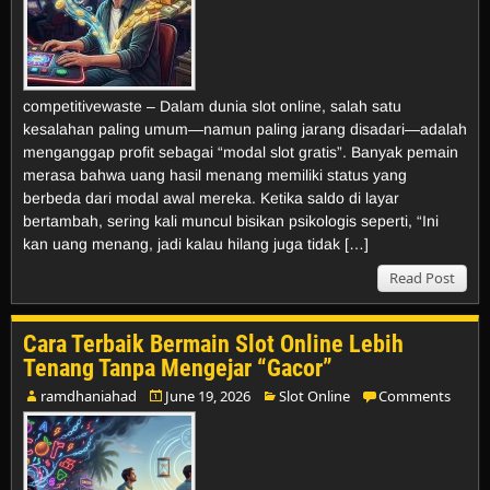
competitivewaste – Dalam dunia slot online, salah satu
kesalahan paling umum—namun paling jarang disadari—adalah
menganggap profit sebagai “modal slot gratis”. Banyak pemain
merasa bahwa uang hasil menang memiliki status yang
berbeda dari modal awal mereka. Ketika saldo di layar
bertambah, sering kali muncul bisikan psikologis seperti, “Ini
kan uang menang, jadi kalau hilang juga tidak […]
Read Post
Cara Terbaik Bermain Slot Online Lebih
Tenang Tanpa Mengejar “Gacor”
ramdhaniahad
June 19, 2026
Slot Online
Comments