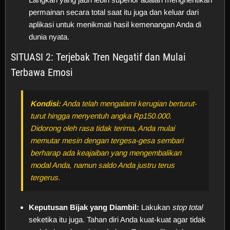
permainan secara total saat itu juga dan keluar dari
aplikasi untuk menikmati hasil kemenangan Anda di
dunia nyata.
SITUASI 2: Terjebak Tren Negatif dan Mulai
Terbawa Emosi
Kondisi:
Anda telah mengalami kerugian berturut-
turut hingga menyentuh angka Rp150.000.
Didorong oleh rasa tidak terima, Anda mulai
memutar mesin dengan tergesa-gesa sembari
berharap ada keajaiban yang mengembalikan
modal Anda, namun saldo Anda justru terus
tergerus.
Keputusan Bijak yang Diambil:
Lakukan
stop total
seketika itu juga. Tahan diri Anda kuat-kuat agar tidak