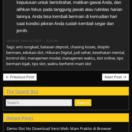
keputusan untuk beristirahat, matikan gawai Anda, dan
alihkan fokus pada tanggung jawab atau rutinitas harian
lainnya. Anda bisa kembali bermain di kemudian hari
saat kondisi pikiran Anda sudah kembali segar dan
jernih.
Updated: June 10, 2026 — 9:24 am
Tags:
anti rungkad
,
batasan deposit
,
chasing losses
,
disiplin
bermain
,
edukasi slot
,
Hiburan Digital
,
judi sehat
,
kesehatan mental
,
kontrol diri
,
manajemen modal
,
manajemen waktu
,
slot online
,
tips
bermain bijak
,
tips slot
,
waktu berhenti main slot
← Previous Post
Next Post →
The Search Box
Recent Posts
Demo Slot No Download Versi Web: Main Praktis di Browser