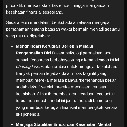
produktif, merusak stabilitas emosi, hingga mengancam
kesehatan finansial seseorang.
Secara lebih mendalam, berikut adalah alasan mengapa
pemahaman tentang batasan waktu bermain menjadi sesuatu
yang mutlak diperlukan:
Menghindari Kerugian Berlebih Melalui
Pengendalian Diri
Dalam psikologi permainan, ada
sebuah fenomena berbahaya yang dikenal dengan istilah
chasing losses
atau ambisi untuk mengejar kekalahan.
Banyak pemain terjebak dalam bias kognitif yang
membuat mereka merasa bahwa “kemenangan besar
sudah dekat” setelah mereka mengalami rentetan
kekalahan. Alih-alih membalikkan keadaan, ego untuk
terus menambah modal ini justru menjadi bumerang
yang membuat kerugian finansial membengkak secara
eksponensial.
Menjaga Stabilitas Emosi dan Kesehatan Mental