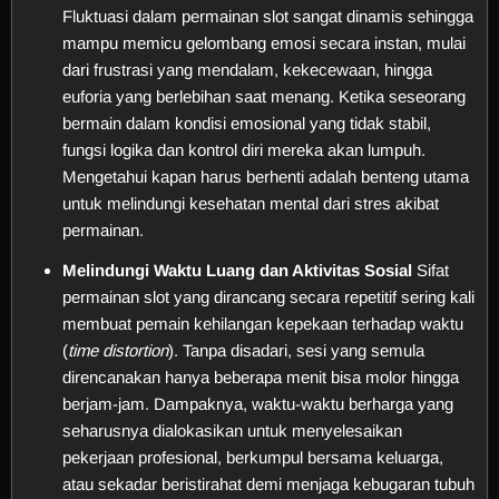
Fluktuasi dalam permainan slot sangat dinamis sehingga
mampu memicu gelombang emosi secara instan, mulai
dari frustrasi yang mendalam, kekecewaan, hingga
euforia yang berlebihan saat menang. Ketika seseorang
bermain dalam kondisi emosional yang tidak stabil,
fungsi logika dan kontrol diri mereka akan lumpuh.
Mengetahui kapan harus berhenti adalah benteng utama
untuk melindungi kesehatan mental dari stres akibat
permainan.
Melindungi Waktu Luang dan Aktivitas Sosial
Sifat
permainan slot yang dirancang secara repetitif sering kali
membuat pemain kehilangan kepekaan terhadap waktu
(
time distortion
). Tanpa disadari, sesi yang semula
direncanakan hanya beberapa menit bisa molor hingga
berjam-jam. Dampaknya, waktu-waktu berharga yang
seharusnya dialokasikan untuk menyelesaikan
pekerjaan profesional, berkumpul bersama keluarga,
atau sekadar beristirahat demi menjaga kebugaran tubuh