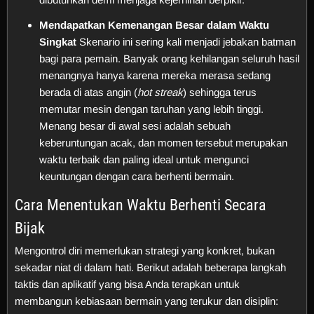
Mendapatkan Kemenangan Besar dalam Waktu
Singkat
Skenario ini sering kali menjadi jebakan batman
bagi para pemain. Banyak orang kehilangan seluruh hasil
menangnya hanya karena mereka merasa sedang
berada di atas angin (
hot streak
) sehingga terus
memutar mesin dengan taruhan yang lebih tinggi.
Menang besar di awal sesi adalah sebuah
keberuntungan acak, dan momen tersebut merupakan
waktu terbaik dan paling ideal untuk mengunci
keuntungan dengan cara berhenti bermain.
Cara Menentukan Waktu Berhenti Secara
Bijak
Mengontrol diri memerlukan strategi yang konkret, bukan
sekadar niat di dalam hati. Berikut adalah beberapa langkah
taktis dan aplikatif yang bisa Anda terapkan untuk
membangun kebiasaan bermain yang terukur dan disiplin: