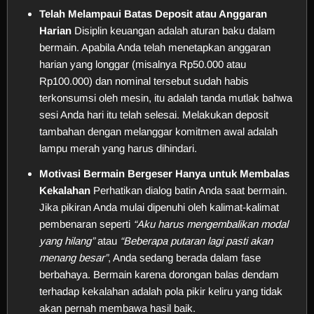
Telah Melampaui Batas Deposit atau Anggaran
Harian
Disiplin keuangan adalah aturan baku dalam
bermain. Apabila Anda telah menetapkan anggaran
harian yang longgar (misalnya Rp50.000 atau
Rp100.000) dan nominal tersebut sudah habis
terkonsumsi oleh mesin, itu adalah tanda mutlak bahwa
sesi Anda hari itu telah selesai. Melakukan deposit
tambahan dengan melanggar komitmen awal adalah
lampu merah yang harus dihindari.
Motivasi Bermain Bergeser Hanya untuk Membalas
Kekalahan
Perhatikan dialog batin Anda saat bermain.
Jika pikiran Anda mulai dipenuhi oleh kalimat-kalimat
pembenaran seperti
“Aku harus mengembalikan modal
yang hilang”
atau
“Beberapa putaran lagi pasti akan
menang besar”
, Anda sedang berada dalam fase
berbahaya. Bermain karena dorongan balas dendam
terhadap kekalahan adalah pola pikir keliru yang tidak
akan pernah membawa hasil baik.