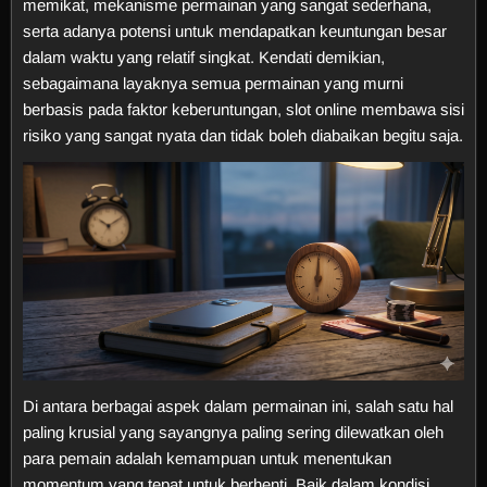
memikat, mekanisme permainan yang sangat sederhana,
serta adanya potensi untuk mendapatkan keuntungan besar
dalam waktu yang relatif singkat. Kendati demikian,
sebagaimana layaknya semua permainan yang murni
berbasis pada faktor keberuntungan, slot online membawa sisi
risiko yang sangat nyata dan tidak boleh diabaikan begitu saja.
Di antara berbagai aspek dalam permainan ini, salah satu hal
paling krusial yang sayangnya paling sering dilewatkan oleh
para pemain adalah kemampuan untuk menentukan
momentum yang tepat untuk berhenti. Baik dalam kondisi