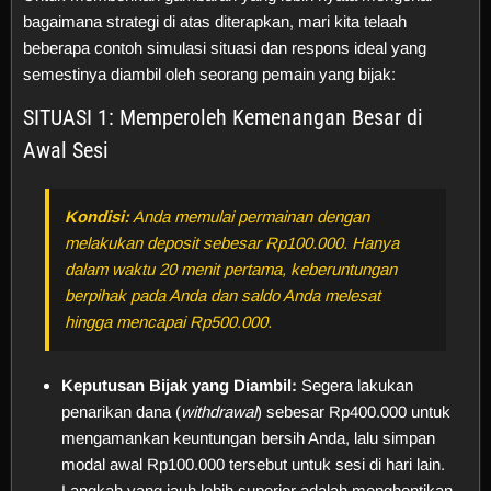
bagaimana strategi di atas diterapkan, mari kita telaah
beberapa contoh simulasi situasi dan respons ideal yang
semestinya diambil oleh seorang pemain yang bijak:
SITUASI 1: Memperoleh Kemenangan Besar di
Awal Sesi
Kondisi:
Anda memulai permainan dengan
melakukan deposit sebesar Rp100.000. Hanya
dalam waktu 20 menit pertama, keberuntungan
berpihak pada Anda dan saldo Anda melesat
hingga mencapai Rp500.000.
Keputusan Bijak yang Diambil:
Segera lakukan
penarikan dana (
withdrawal
) sebesar Rp400.000 untuk
mengamankan keuntungan bersih Anda, lalu simpan
modal awal Rp100.000 tersebut untuk sesi di hari lain.
Langkah yang jauh lebih superior adalah menghentikan