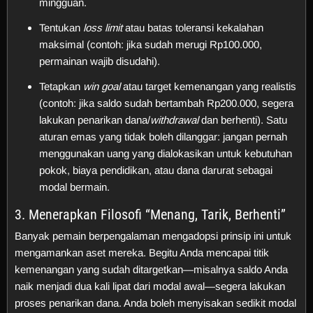
mingguan.
Tentukan
loss limit
atau batas toleransi kekalahan
maksimal (contoh: jika sudah merugi Rp100.000,
permainan wajib disudahi).
Tetapkan
win goal
atau target kemenangan yang realistis
(contoh: jika saldo sudah bertambah Rp200.000, segera
lakukan penarikan dana/
withdrawal
dan berhenti). Satu
aturan emas yang tidak boleh dilanggar: jangan pernah
menggunakan uang yang dialokasikan untuk kebutuhan
pokok, biaya pendidikan, atau dana darurat sebagai
modal bermain.
3. Menerapkan Filosofi “Menang, Tarik, Berhenti”
Banyak pemain berpengalaman mengadopsi prinsip ini untuk
mengamankan aset mereka. Begitu Anda mencapai titik
kemenangan yang sudah ditargetkan—misalnya saldo Anda
naik menjadi dua kali lipat dari modal awal—segera lakukan
proses penarikan dana. Anda boleh menyisakan sedikit modal