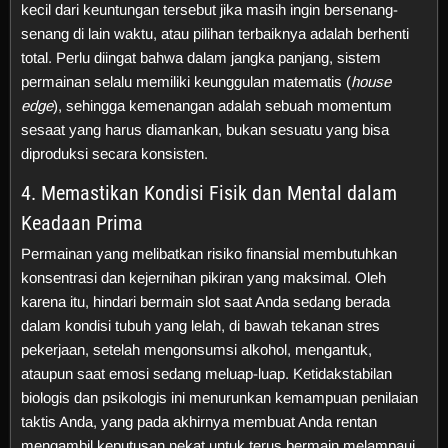
kecil dari keuntungan tersebut jika masih ingin bersenang-
senang di lain waktu, atau pilihan terbaiknya adalah berhenti
total. Perlu diingat bahwa dalam jangka panjang, sistem
permainan selalu memiliki keunggulan matematis (
house
edge
), sehingga kemenangan adalah sebuah momentum
sesaat yang harus diamankan, bukan sesuatu yang bisa
diproduksi secara konsisten.
4. Memastikan Kondisi Fisik dan Mental dalam
Keadaan Prima
Permainan yang melibatkan risiko finansial membutuhkan
konsentrasi dan kejernihan pikiran yang maksimal. Oleh
karena itu, hindari bermain slot saat Anda sedang berada
dalam kondisi tubuh yang lelah, di bawah tekanan stres
pekerjaan, setelah mengonsumsi alkohol, mengantuk,
ataupun saat emosi sedang meluap-luap. Ketidakstabilan
biologis dan psikologis ini menurunkan kemampuan penilaian
taktis Anda, yang pada akhirnya membuat Anda rentan
mengambil keputusan nekat untuk terus bermain melampaui