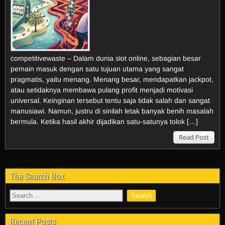
competitivewaste – Dalam dunia slot online, sebagian besar
pemain masuk dengan satu tujuan utama yang sangat
pragmatis, yaitu menang. Menang besar, mendapatkan jackpot,
atau setidaknya membawa pulang profit menjadi motivasi
universal. Keinginan tersebut tentu saja tidak salah dan sangat
manusiawi. Namun, justru di sinilah letak banyak benih masalah
bermula. Ketika hasil akhir dijadikan satu-satunya tolok […]
Read Post
The Search Box
Recent Posts