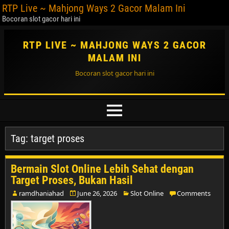
RTP Live ~ Mahjong Ways 2 Gacor Malam Ini
Bocoran slot gacor hari ini
RTP LIVE ~ MAHJONG WAYS 2 GACOR
MALAM INI
Bocoran slot gacor hari ini
Tag:
target proses
Bermain Slot Online Lebih Sehat dengan
Target Proses, Bukan Hasil
ramdhaniahad
June 26, 2026
Slot Online
Comments