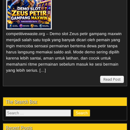
competitivewaste.org – Demo slot Zeus petir gampang maxwin
menjadi salah satu topik yang banyak dicari oleh pemain yang
ingin mencoba sensasi permainan bertema dewa petir tanpa
harus langsung memakai saldo asli. Mode demo sering dipilih
karena lebih santai, aman untuk latihan, dan cocok untuk
memahami ritme permainan sebelum masuk ke sesi bermain
yang lebih serius. […]
Read Post
The Search Box
Recent Posts