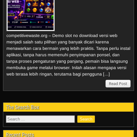
competitivewaste.org – Demo slot no download versi web
menjadi salah satu pilihan yang banyak dicari karena
menawarkan cara bermain yang lebih praktis. Tanpa perlu instal
aplikasi, tanpa harus memenuhi penyimpanan ponsel, dan
tanpa proses pengaturan yang panjang, pemain bisa langsung
membuka game melalui browser. Inilah alasan mengapa versi
web terasa lebih ringan, terutama bagi pengguna […]
Read Post
The Search Box
Recent Posts