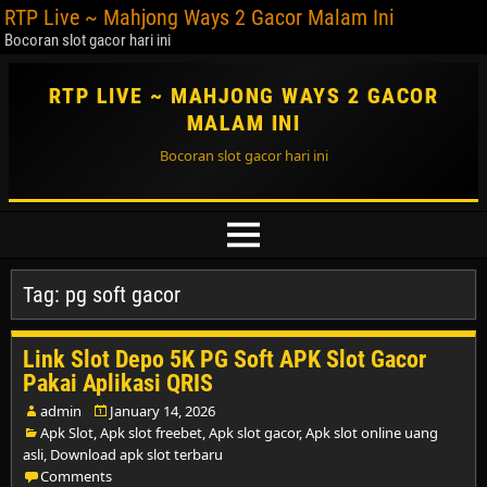
RTP Live ~ Mahjong Ways 2 Gacor Malam Ini
Bocoran slot gacor hari ini
RTP LIVE ~ MAHJONG WAYS 2 GACOR
MALAM INI
Bocoran slot gacor hari ini
Tag:
pg soft gacor
Link Slot Depo 5K PG Soft APK Slot Gacor
Pakai Aplikasi QRIS
admin
January 14, 2026
Apk Slot
,
Apk slot freebet
,
Apk slot gacor
,
Apk slot online uang
asli
,
Download apk slot terbaru
Comments