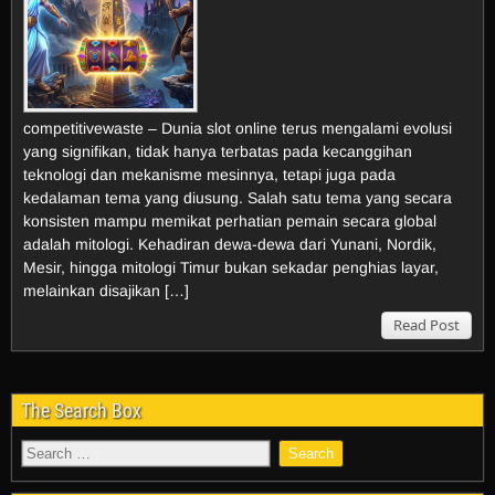
competitivewaste – Dunia slot online terus mengalami evolusi
yang signifikan, tidak hanya terbatas pada kecanggihan
teknologi dan mekanisme mesinnya, tetapi juga pada
kedalaman tema yang diusung. Salah satu tema yang secara
konsisten mampu memikat perhatian pemain secara global
adalah mitologi. Kehadiran dewa-dewa dari Yunani, Nordik,
Mesir, hingga mitologi Timur bukan sekadar penghias layar,
melainkan disajikan […]
Read Post
The Search Box