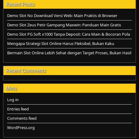
Recent Posts
Demo Slot No Download Versi Web: Main Praktis di Browser
Demo Slot Zeus Petir Gampang Maxwin: Panduan Main Gratis
Demo Slot PG Soft x1000 Tanpa Deposit: Cara Main & Bocoran Pola
Mengapa Strategi Slot Online Harus Fleksibel, Bukan Kaku
Bermain Slot Online Lebih Sehat dengan Target Proses, Bukan Hasil
Recent Comments
Meta
Log in
Entries feed
Comments feed
WordPress.org