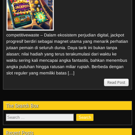
competitivewaste – Dalam ekosistem perjudian digital, jackpot
progresif berdiri sebagai magnet utama yang menarik perhatian
jutaan pemain di seluruh dunia. Daya tarik ini bukan tanpa
alasan; nilai hadiah yang terus terakumulasi dari waktu ke
waktu sering kali mencapai angka fantastis, bahkan menembus
angka puluhan hingga ratusan miliar rupiah. Berbeda dengan
slot reguler yang memiliki batas […]
Read Post
The Search Box
Recent Posts