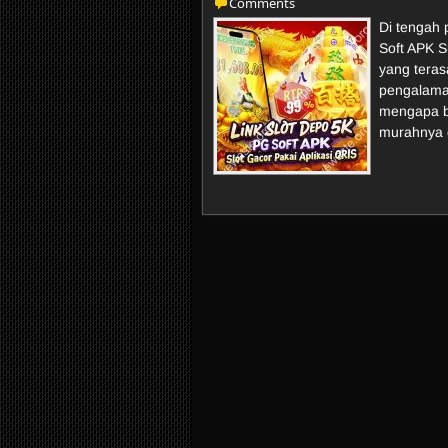
Comments
Di tengah 
Soft APK S
yang teras
pengalaman
mengapa ba
murahnya d