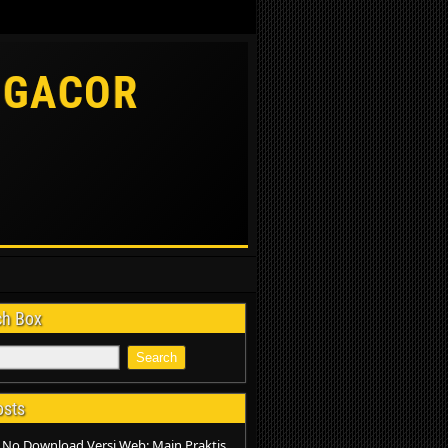
 GACOR
ch Box
osts
 No Download Versi Web: Main Praktis