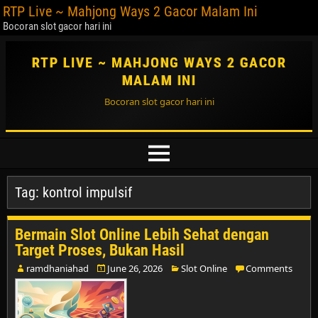
RTP Live ~ Mahjong Ways 2 Gacor Malam Ini
Bocoran slot gacor hari ini
RTP LIVE ~ MAHJONG WAYS 2 GACOR
MALAM INI
Bocoran slot gacor hari ini
Tag:
kontrol impulsif
Bermain Slot Online Lebih Sehat dengan
Target Proses, Bukan Hasil
ramdhaniahad
June 26, 2026
Slot Online
Comments