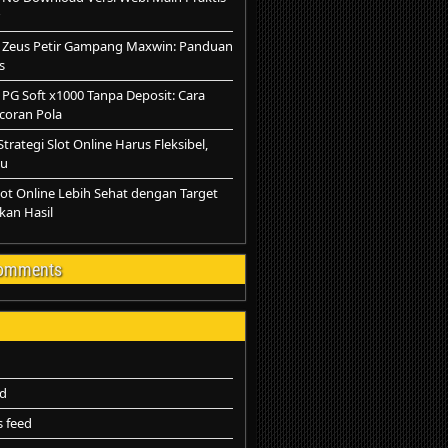
 Zeus Petir Gampang Maxwin: Panduan
s
PG Soft x1000 Tanpa Deposit: Cara
coran Pola
rategi Slot Online Harus Fleksibel,
ku
ot Online Lebih Sehat dengan Target
kan Hasil
Comments
ed
 feed