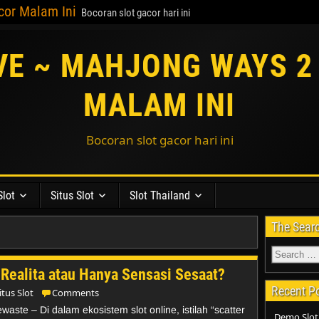
cor Malam Ini
Bocoran slot gacor hari ini
IVE ~ MAHJONG WAYS 2
MALAM INI
Bocoran slot gacor hari ini
lot
Situs Slot
Slot Thailand
The Sear
 Realita atau Hanya Sensasi Sesaat?
Recent P
itus Slot
Comments
waste – Di dalam ekosistem slot online, istilah “scatter
Demo Slot