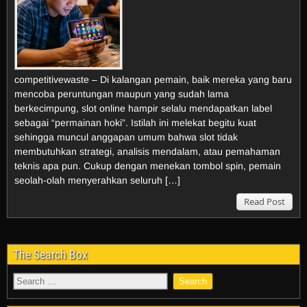
competitivewaste – Di kalangan pemain, baik mereka yang baru
mencoba peruntungan maupun yang sudah lama
berkecimpung, slot online hampir selalu mendapatkan label
sebagai “permainan hoki”. Istilah ini melekat begitu kuat
sehingga muncul anggapan umum bahwa slot tidak
membutuhkan strategi, analisis mendalam, atau pemahaman
teknis apa pun. Cukup dengan menekan tombol spin, pemain
seolah-olah menyerahkan seluruh […]
Read Post
The Search Box