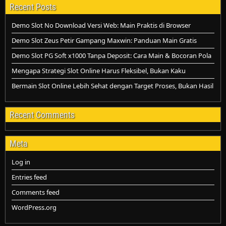
Recent Posts
Demo Slot No Download Versi Web: Main Praktis di Browser
Demo Slot Zeus Petir Gampang Maxwin: Panduan Main Gratis
Demo Slot PG Soft x1000 Tanpa Deposit: Cara Main & Bocoran Pola
Mengapa Strategi Slot Online Harus Fleksibel, Bukan Kaku
Bermain Slot Online Lebih Sehat dengan Target Proses, Bukan Hasil
Recent Comments
Meta
Log in
Entries feed
Comments feed
WordPress.org