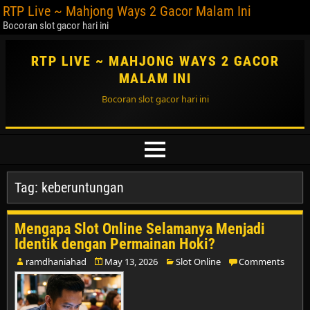
RTP Live ~ Mahjong Ways 2 Gacor Malam Ini
Bocoran slot gacor hari ini
RTP LIVE ~ MAHJONG WAYS 2 GACOR
MALAM INI
Bocoran slot gacor hari ini
Tag:
keberuntungan
Mengapa Slot Online Selamanya Menjadi
Identik dengan Permainan Hoki?
ramdhaniahad
May 13, 2026
Slot Online
Comments