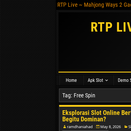
RTP Live ~ Mahjong Ways 2 Ga
RTP L
Home
Apk Slot
Demo S
Tag:
Free Spin
Eksplorasi Slot Online Be
Begitu Dominan?
ramdhaniahad
May 8, 2026
S