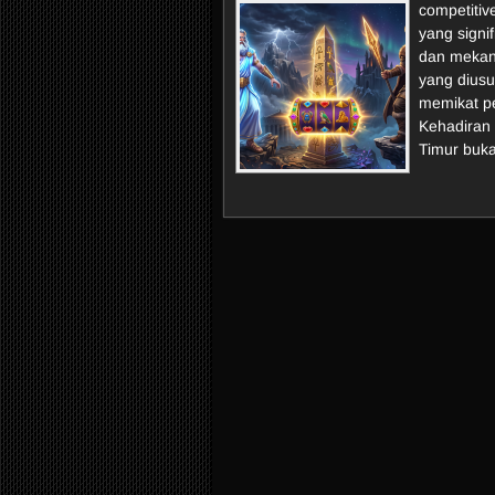
competitiv
yang signi
dan mekan
yang dius
memikat pe
Kehadiran 
Timur buka