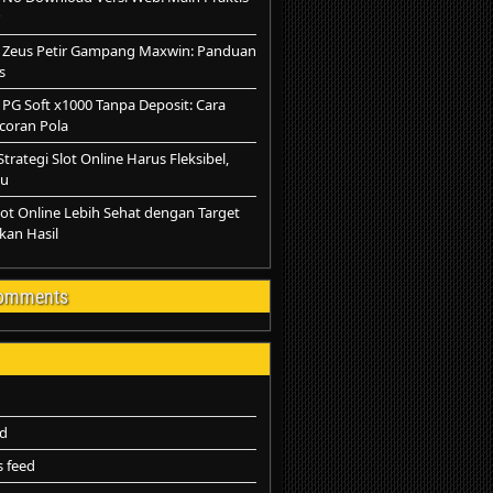
 Zeus Petir Gampang Maxwin: Panduan
s
PG Soft x1000 Tanpa Deposit: Cara
coran Pola
rategi Slot Online Harus Fleksibel,
ku
ot Online Lebih Sehat dengan Target
kan Hasil
Comments
ed
 feed