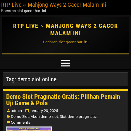
RTP Live ~ Mahjong Ways 2 Gacor Malam Ini
Bocoran slot gacor hari ini
RTP LIVE ~ MAHJONG WAYS 2 GACOR
MALAM INI
Bocoran slot gacor hari ini
Tag:
demo slot online
Demo Slot Pragmatic Gratis: Pilihan Pemain
Uji Game & Pola
admin
January 20, 2026
Demo Slot
,
Akun demo slot
,
Slot demo pragmatic
Comments