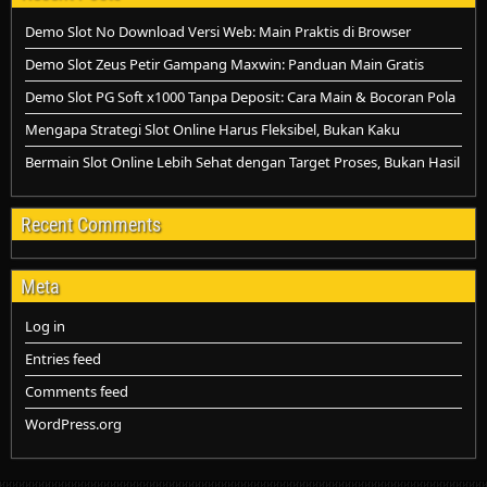
Demo Slot No Download Versi Web: Main Praktis di Browser
Demo Slot Zeus Petir Gampang Maxwin: Panduan Main Gratis
Demo Slot PG Soft x1000 Tanpa Deposit: Cara Main & Bocoran Pola
Mengapa Strategi Slot Online Harus Fleksibel, Bukan Kaku
Bermain Slot Online Lebih Sehat dengan Target Proses, Bukan Hasil
Recent Comments
Meta
Log in
Entries feed
Comments feed
WordPress.org